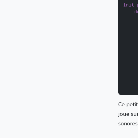
init
d
     
     
     
     
Ce peti
joue sur
sonores.