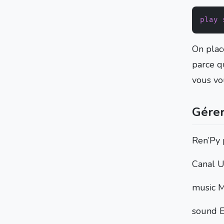
play
On place
parce qu
vous vou
Gérer
Ren’Py 
Canal 
music M
sound E