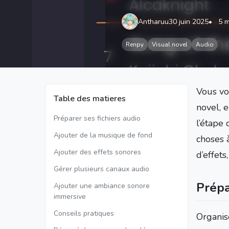
Antharuu
30 juin 2025
5 m
Renpy
Visual novel
Audio
Vous vo
Table des matieres
novel, e
Préparer ses fichiers audio
l’étape 
Ajouter de la musique de fond
choses à
Ajouter des effets sonores
d’effets
Gérer plusieurs canaux audio
Prépa
Ajouter une ambiance sonore
immersive
Conseils pratiques
Organise