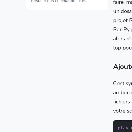
Résumé des commandes clés
faire, m
un dossi
projet 
Ren’Py 
alors n’
top pour
Ajout
C’est s
au bon 
fichier
votre sc
play