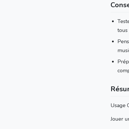
Conse
Teste
tous 
Pens
musi
Prépa
compr
Résu
Usage 
Jouer u