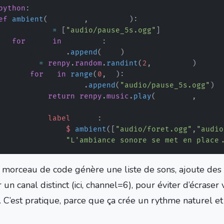
python
:
ef
ambient
(
songlist
,
 interval
)
:
   playlist 
=
[
"audio/pause_5s.ogg"
]
for
 song 
in
 songlist
:
       playlist
.
append
(
song
)
       j 
=
renpy
.
random
.
randint
(
2
,
 interval
)
for
 i 
in
range
(
0
,
 j
)
:
           playlist
.
append
(
"audio/pause_5s.ogg"
)
return
renpy
.
music
.
play
(
playlist
,
 chann
label
 start
:
$
ambient
(
[
"audio/foret.ogg"
,
"audio
"L'ambiance sonore se met en place.
t morceau de code génère une liste de sons, ajoute des 
 un canal distinct (ici, channel=6), pour éviter d’écrase
 C’est pratique, parce que ça crée un rythme naturel et 