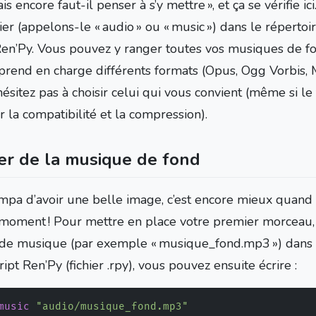
ais encore faut-il penser à s’y mettre », et ça se vérifie i
er (appelons-le « audio » ou « music ») dans le répertoi
Ren’Py. Vous pouvez y ranger toutes vos musiques de fon
prend en charge différents formats (Opus, Ogg Vorbis
hésitez pas à choisir celui qui vous convient (même si l
 la compatibilité et la compression).
er de la musique de fond
ympa d’avoir une belle image, c’est encore mieux quand 
moment ! Pour mettre en place votre premier morceau,
s de musique (par exemple « musique_fond.mp3 ») dans 
ript Ren’Py (fichier .rpy), vous pouvez ensuite écrire :
music
"audio/musique_fond.mp3"