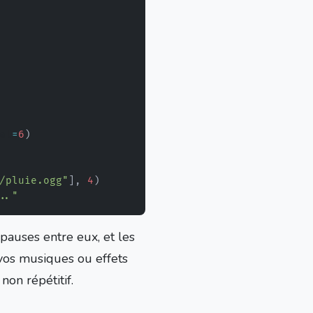
el
=
6
)
/pluie.ogg"
]
,
4
)
.."
pauses entre eux, et les
r vos musiques ou effets
non répétitif.