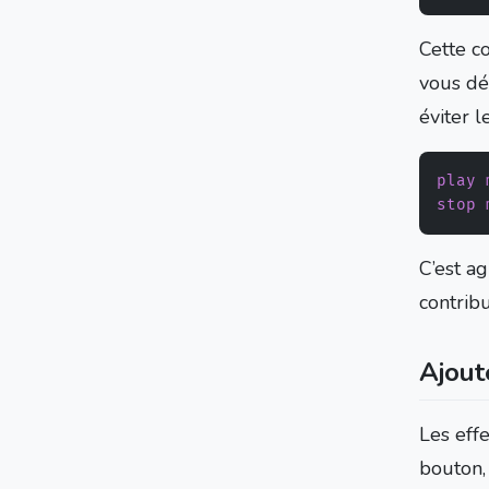
Cette c
vous déc
éviter 
play
stop
C’est ag
contrib
Ajout
Les effe
bouton, 