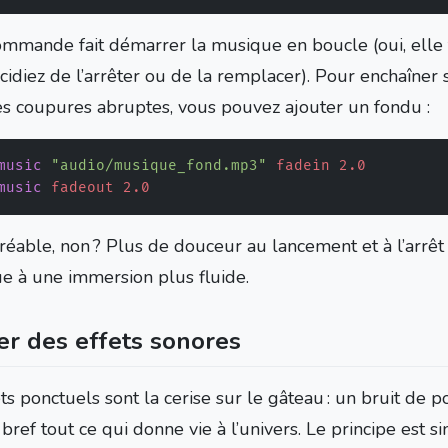
ommande fait démarrer la musique en boucle (oui, elle
idiez de l’arrêter ou de la remplacer). Pour enchaîner s
les coupures abruptes, vous pouvez ajouter un fondu :
music
"audio/musique_fond.mp3"
fadein
2.0
music
fadeout
2.0
réable, non ? Plus de douceur au lancement et à l’arrêt 
ue à une immersion plus fluide.
er des effets sonores
ts ponctuels sont la cerise sur le gâteau : un bruit de p
bref tout ce qui donne vie à l’univers. Le principe est sim