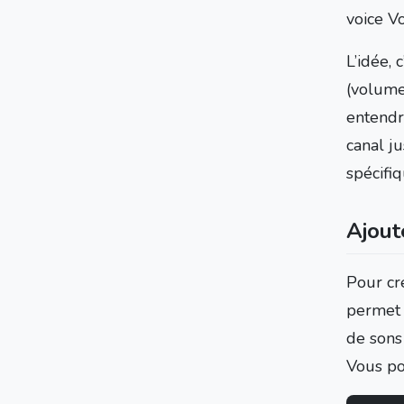
voice V
L’idée,
(volume,
entendre
canal j
spécifiq
Ajout
Pour cré
permet 
de sons
Vous pou