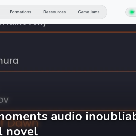
Formations
Ressources
Game Jams
6
moments audio inoublia
l novel