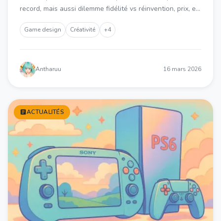
record, mais aussi dilemme fidélité vs réinvention, prix, et
pression accrue sur les jeux indépendants face aux
licences cultes modernisées.
Game design
Créativité
+4
Antharuu
16 mars 2026
ACTUALITÉS