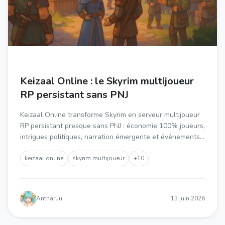
Keizaal Online : le Skyrim multijoueur
RP persistant sans PNJ
Keizaal Online transforme Skyrim en serveur multijoueur
RP persistant presque sans PNJ : économie 100% joueurs,
intrigues politiques, narration émergente et événements
communautaires. Découvrez le concept, le
fonctionnement et comment rejoindre.
keizaal online
skyrim multijoueur
+10
Antharuu
13 juin 2026