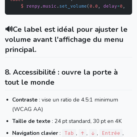
$
renpy
.
music
.
set_volume
(
0.0
,
delay
=
0
,
 cha
🔊Ce label est idéal pour ajuster le
volume avant l'affichage du menu
principal.
8. Accessibilité : ouvre la porte à
tout le monde
Contraste
: vise un ratio de 4.5:1 minimum
(WCAG AA)
Taille de texte
: 24 pt standard, 30 pt en 4K
Navigation clavier
:
,
,
,
,
Tab
↑
↓
Entrée