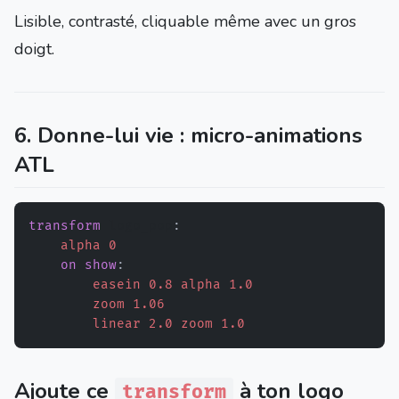
Lisible, contrasté, cliquable même avec un gros
doigt.
6. Donne-lui vie : micro-animations
ATL
transform
 logo_pop
:
alpha
0
on
show
:
easein
0.8
alpha
1.0
zoom
1.06
linear
2.0
zoom
1.0
Ajoute ce
à ton logo
transform