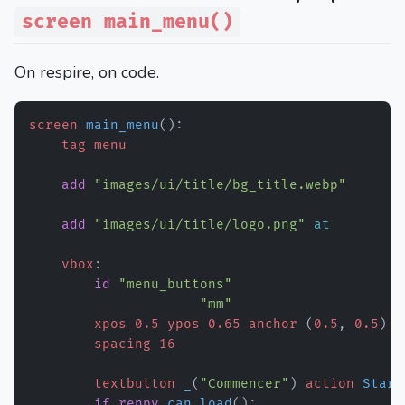
screen main_menu()
On respire, on code.
screen
main_menu
(
)
:
tag
menu
add
"images/ui/title/bg_title.webp"
add
"images/ui/title/logo.png"
at
 logo_pop
vbox
:
id
"menu_buttons"
        style_prefix 
"mm"
xpos
0.5
ypos
0.65
anchor
(
0.5
,
0.5
)
spacing
16
textbutton
_
(
"Commencer"
)
action
Start
if
renpy
.
can_load
(
)
: