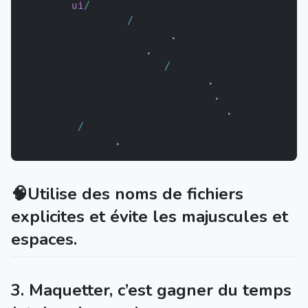
│   └── 
ui
/
│       └── title
/
│           ├── bg_title
.
webp

│           ├── logo
.
png

│           └── buttons
/
│               ├── start_idle
.
png

│               ├── start_hover
.
png

│               └── start_pressed
.
png

└── audio
/
└── title_theme
.
🧠Utilise des noms de fichiers
explicites et évite les majuscules et
espaces.
3. Maquetter, c’est gagner du temps