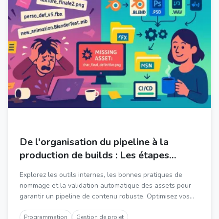
De l'organisation du pipeline à la
production de builds : Les étapes
essentielles pour un développement de
Explorez les outils internes, les bonnes pratiques de
jeu fluide
nommage et la validation automatique des assets pour
garantir un pipeline de contenu robuste. Optimisez vos
processus de production de builds pour un
développement de jeu efficient.
Programmation
Gestion de projet