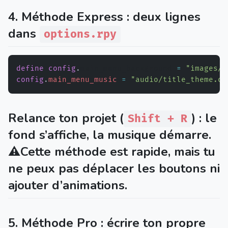
4. Méthode Express : deux lignes
dans
options.rpy
define
config
.
main_menu_background 
=
"images/u
config
.
main_menu_music
=
"audio/title_theme.og
Relance ton projet (
) : le
Shift + R
fond s’affiche, la musique démarre.
⚠️Cette méthode est rapide, mais tu
ne peux pas déplacer les boutons ni
ajouter d’animations.
5. Méthode Pro : écrire ton propre