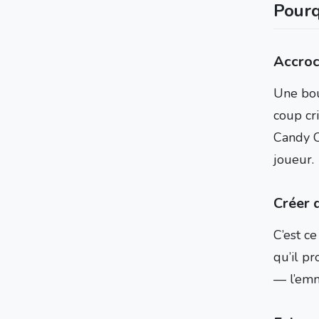
Pourq
Accroc
Une bou
coup cr
Candy Cr
joueur.
Créer 
C’est ce
qu’il pr
— l’emm