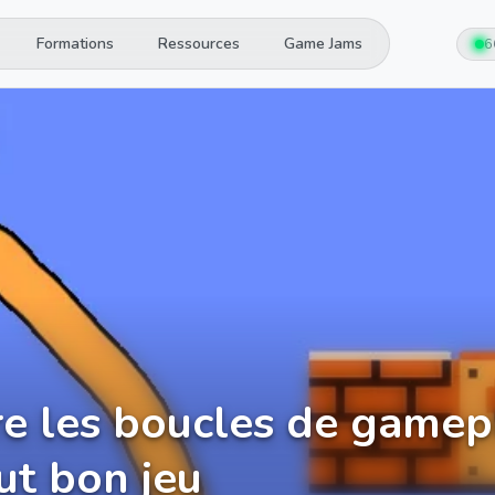
Formations
Ressources
Game Jams
6
 les boucles de gamepl
ut bon jeu