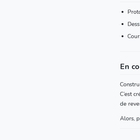
Proto
Dess
Cour
En co
Constru
C’est c
de reven
Alors, p