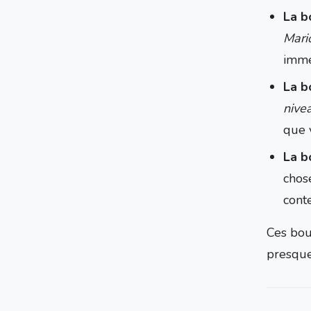
La b
Mari
imméd
La b
nive
que 
La b
chos
conte
Ces bou
presqu