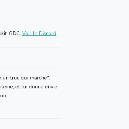
lkit, GDC.
Voir le Discord
e un truc qui marche".
leine, et lui donne envie
fun.