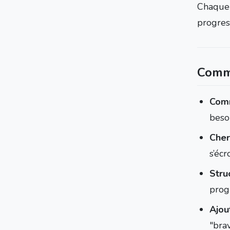
Chaque 
progres
Comme
Com
beso
Cher
s’écr
Stru
prog
Ajou
"brav