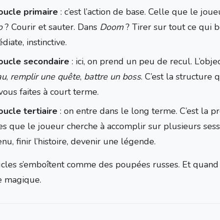
oucle primaire
: c’est l’action de base. Celle que le joue
o
? Courir et sauter. Dans
Doom
? Tirer sur tout ce qui b
iate, instinctive.
oucle secondaire
: ici, on prend un peu de recul. L’objec
au
,
remplir une quête
,
battre un boss
. C’est la structure
vous faites à court terme.
oucle tertiaire
: on entre dans le long terme. C’est la p
es que le joueur cherche à accomplir sur plusieurs ses
nu, finir l’histoire, devenir une légende.
cles s’emboîtent comme des poupées russes. Et quand c’e
e magique.