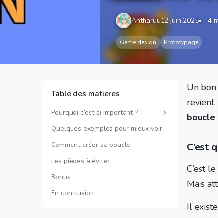
Antharuu
12 juin 2025
4 m
Game design
Prototypage
Un bon 
Table des matieres
revient,
Pourquoi c’est si important ?
boucle
Quelques exemples pour mieux voir
Comment créer sa boucle
C’est 
Les pièges à éviter
C’est le
Bonus
Mais att
En conclusion
Il exis