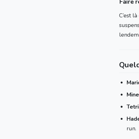
Faire 
C’est là
suspense
lendema
Quelq
Mari
Mine
Tetri
Had
run.