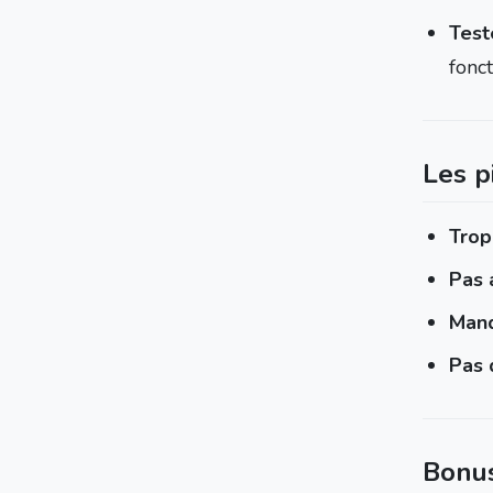
Test
fonc
Les p
Trop
Pas 
Manq
Pas 
Bonus