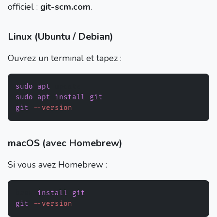
officiel :
git-scm.com
.
Linux (Ubuntu / Debian)
Ouvrez un terminal et tapez :
sudo
apt
sudo
apt
install
git
git
--version
macOS (avec Homebrew)
Si vous avez Homebrew :
brew 
install
git
git
--version