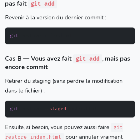
pas fait
git add
Revenir à la version du dernier commit :
git
Cas B — Vous avez fait
, mais pas
git add
encore commit
Retirer du staging (sans perdre la modification
dans le fichier) :
git
 restore 
--staged
Ensuite, si besoin, vous pouvez aussi faire
git
pour annuler vraiment.
restore index.html