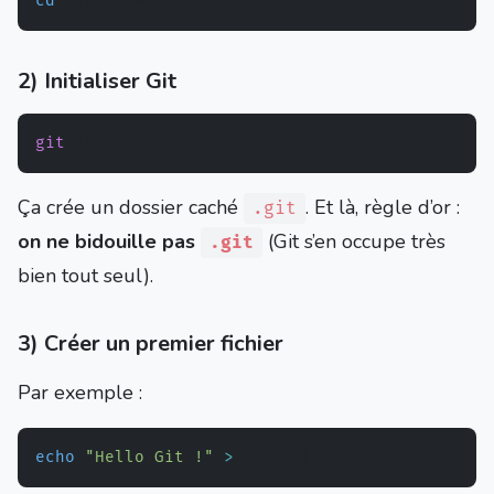
cd
2) Initialiser Git
git
Ça crée un dossier caché
. Et là, règle d’or :
.git
on ne bidouille pas
(Git s’en occupe très
.git
bien tout seul).
3) Créer un premier fichier
Par exemple :
echo
"Hello Git !"
>