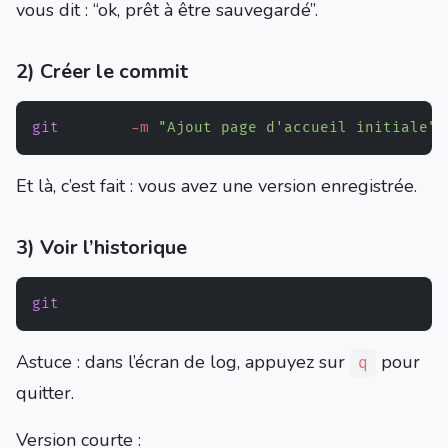
vous dit : “ok, prêt à être sauvegardé”.
2) Créer le commit
git
 commit 
-m
"Ajout page d'accueil initiale"
Et là, c’est fait : vous avez une version enregistrée.
3) Voir l’historique
git
Astuce : dans l’écran de log, appuyez sur
pour
q
quitter.
Version courte :