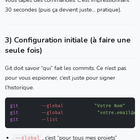
vous tapez des commandes. C’est impressionnant
30 secondes (puis ça devient juste… pratique).
3) Configuration initiale (à faire une
seule fois)
Git doit savoir “qui” fait les commits. Ce n’est pas
pour vous espionner, c’est juste pour signer
l’historique.
git
 config 
--global
 user.name 
"Votre Nom"
git
 config 
--global
 user.email 
"votre.email@ex
git
 config 
--list
, c’est “pour tous mes projets”
--global