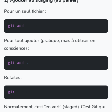
1) Ajouter au staging (au panier)
Pour un seul fichier :
git
add
Pour tout ajouter (pratique, mais à utiliser en
conscience) :
git
add
.
Refaites :
git
Normalement, c’est “en vert” (staged). C’est Git qui