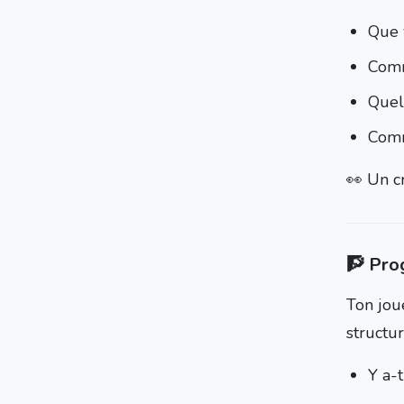
Que 
Comm
Quels
Comm
👀 Un cr
🧗 Pro
Ton jou
structu
Y a-t