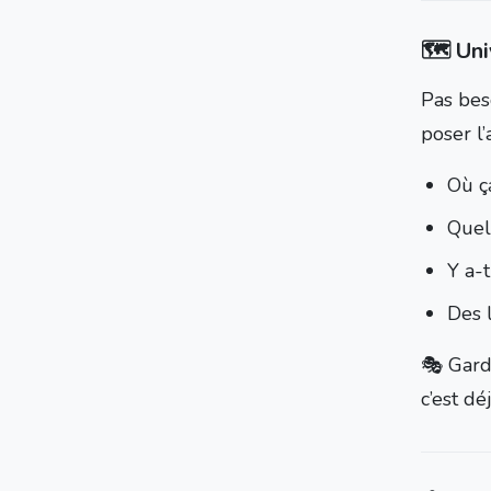
🗺 Uni
Pas bes
poser l
Où ç
Quel
Y a-t
Des 
🎭 Gard
c’est dé