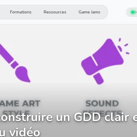
Formations
Ressources
Game Jams
6
nstruire un GDD clair e
u vidéo