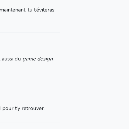
intenant, tu t’éviteras
st aussi du
game design
.
pour t’y retrouver.