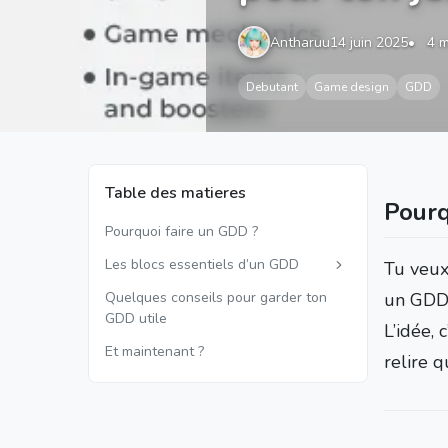
Antharuu
14 juin 2025
4 m
Debutant
Game design
GDD
Table des matieres
Pourq
Pourquoi faire un GDD ?
Les blocs essentiels d’un GDD
Tu veux 
Quelques conseils pour garder ton
un GDD.
GDD utile
L’idée,
Et maintenant ?
relire q