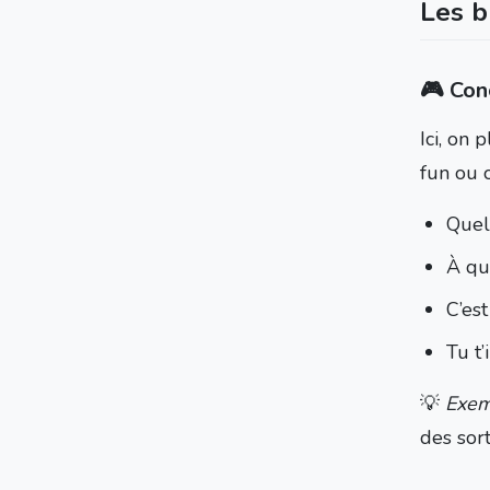
Les b
🎮 Con
Ici, on 
fun ou o
Quel
À qui
C’es
Tu t’
💡
Exem
des sort