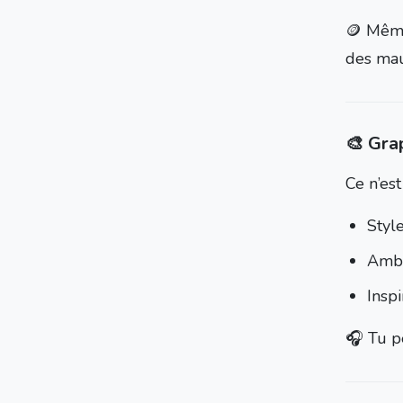
🪙 Même
des mau
🎨 Gra
Ce n’est
Style
Ambia
Inspi
🎧 Tu p