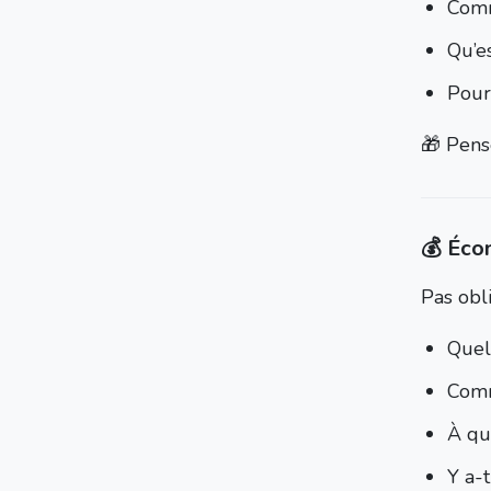
Comm
Qu’e
Pour
🎁 Pens
💰 Écon
Pas obli
Quel
Comm
À qu
Y a-t