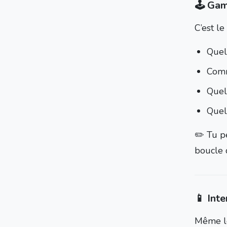
🕹 Gam
C’est le
Quell
Comm
Quels
Quell
✏️ Tu p
boucle 
📱 Inte
Même le