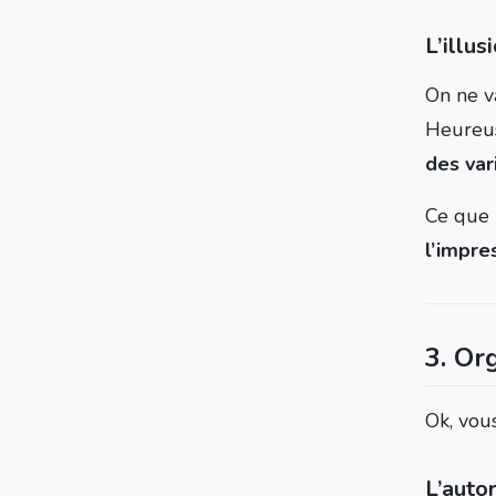
L’illus
On ne va
Heureus
des var
Ce que 
l’impres
3. Org
Ok, vous
L’auto