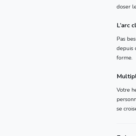
doser le
L’arc c
Pas bes
depuis d
forme.
Multipl
Votre h
personn
se crois