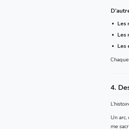
D’autre
Les
Les 
Les 
Chaque s
4. De
L’histoi
Un arc, 
me sacri