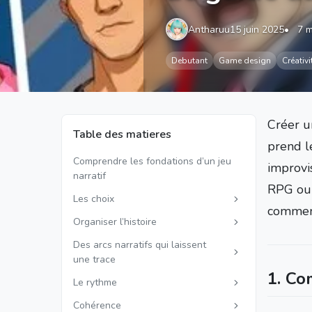
Antharuu
15 juin 2025
7 m
Debutant
Game design
Créativi
Créer un
Table des matieres
prend le
Comprendre les fondations d’un jeu
improvis
narratif
RPG ou 
Les choix
comment
Organiser l’histoire
Des arcs narratifs qui laissent
une trace
1. Co
Le rythme
Cohérence