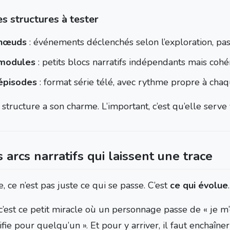
s structures à tester
 nœuds
: événements déclenchés selon l’exploration, pas
modules
: petits blocs narratifs indépendants mais cohé
épisodes
: format série télé, avec rythme propre à cha
tructure a son charme. L’important, c’est qu’elle serve v
s arcs narratifs qui laissent une trace
re, ce n’est pas juste ce qui se passe. C’est
ce qui évolue
c’est ce petit miracle où un personnage passe de « je m’e
fie pour quelqu’un ». Et pour y arriver, il faut enchaîner