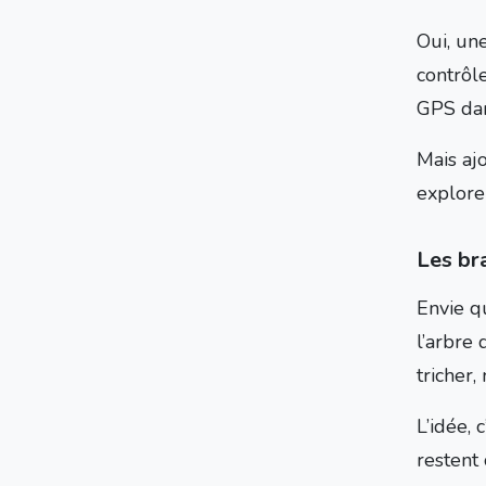
Oui, un
contrôl
GPS dan
Mais ajo
explorer
Les br
Envie q
l’arbre 
tricher
L’idée,
restent