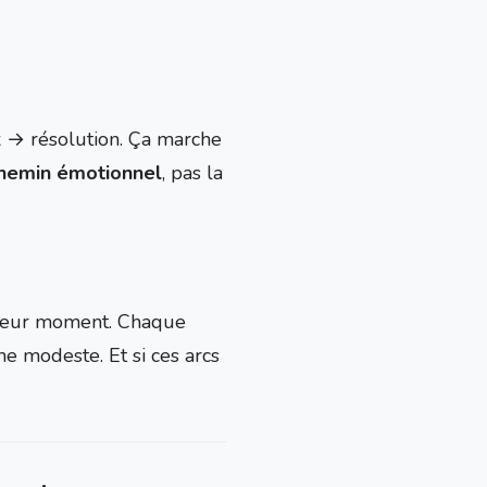
ax → résolution. Ça marche
hemin émotionnel
, pas la
i leur moment. Chaque
e modeste. Et si ces arcs