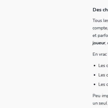
Des cho
Tous le
compte, 
et parfo
joueur
,
En vrac 
Les 
Les c
Les 
Peu imp
un seul